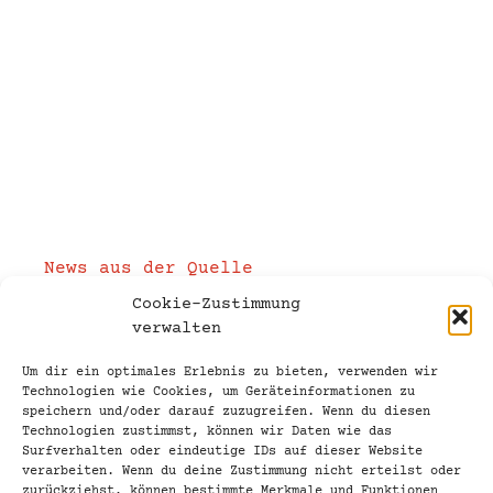
Öffnungszeiten
Mo – So ab 14:00 Uhr
an Feiertagen ab 14:00 Uhr
Unser Biergarten ist von April bis Ende
September immer bei schönem Wetter
geöffnet.
News aus der Quelle
Cookie-Zustimmung
verwalten
Reservierung
Um dir ein optimales Erlebnis zu bieten, verwenden wir
Technologien wie Cookies, um Geräteinformationen zu
Adresse
speichern und/oder darauf zuzugreifen. Wenn du diesen
Technologien zustimmst, können wir Daten wie das
Bachstr., S-Bahnbogen 482
Surfverhalten oder eindeutige IDs auf dieser Website
10555 Berlin-Tiergarten
verarbeiten. Wenn du deine Zustimmung nicht erteilst oder
zurückziehst, können bestimmte Merkmale und Funktionen